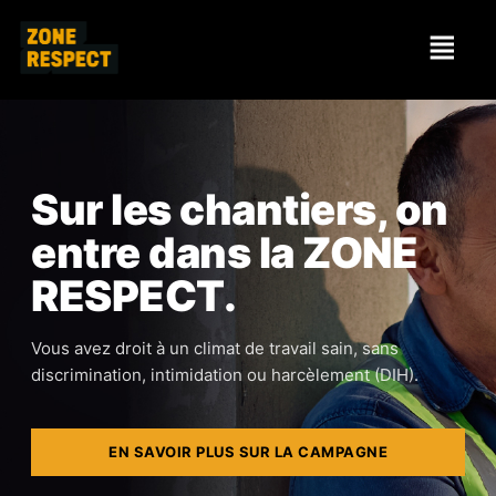
DÉCOUVRIR LA CAMPAGNE
Toggle 
Matériel de campagne
MES QUESTIONS
Toggle 
Sur les chantiers, on
Que veut dire DIH?
entre dans la ZONE
MES DROITS
Toggle 
RESPECT.
Comment reconnaître une situation DIH?
Informer l'employeur
MES RESSOURCES
Toggle 
Quels comportements peuvent poser problème?
Vous avez droit à un climat de travail sain, sans
Consulter le syndicat
Votre employeur
EN
discrimination, intimidation ou harcèlement (DIH).
Exemples de situations de DIH au travail
Votre syndicat
EN SAVOIR PLUS SUR LA CAMPAGNE
La CNESST